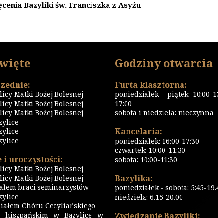
cenia Bazyliki św. Franciszka z Asyżu
święte
Godziny otwarcia
zednie:
Furta klasztorna:
icy Matki Bożej Bolesnej
poniedziałek - piątek: 10:00-13
icy Matki Bożej Bolesnej
17:00
icy Matki Bożej Bolesnej
sobota i niedziela: nieczynna
zylice
Kancelaria:
zylice
zylice
poniedziałek: 16:00-17:30
czwartek: 10:00-11:30
 i uroczystości:
sobota: 10:00-11:30
icy Matki Bożej Bolesnej
Bazylika:
icy Matki Bożej Bolesnej
iałem braci seminarzystów
poniedziałek - sobota: 5:45-19.
ylice
niedziela: 6.15-20.00
iałem Chóru Cecyliańskiego
 hiszpańskim w Bazylice w
Zwiedzanie Bazyliki: