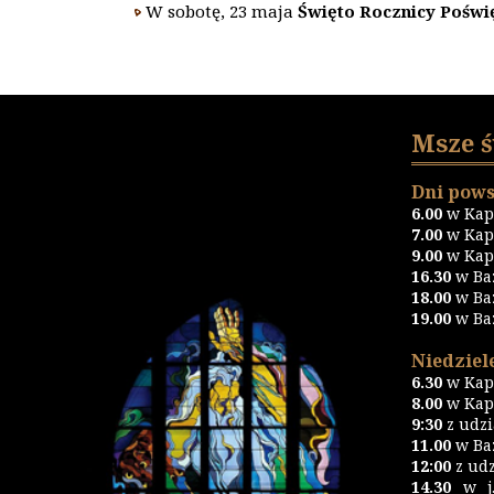
W sobotę, 23 maja
Świę
to Rocznicy
Poświę
Msze 
Dni pows
6.00
w Kapl
7.00
w Kapl
9.00
w Kapl
16.30
w Ba
18.00
w Ba
19.00
w Ba
Niedziele
6.30
w Kapl
8.00
w Kapl
9:30
z udz
11.00
w Baz
12:00
z udz
14.30
w j.