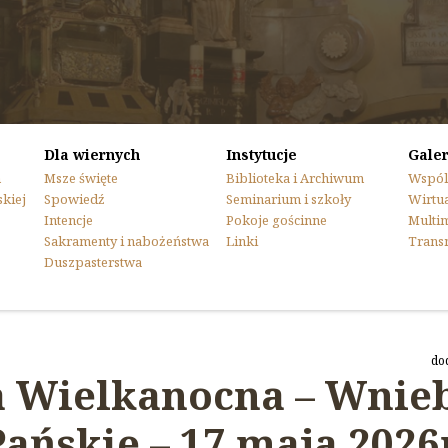
Dla wiernych
Instytucje
Galer
n
Msze święte
Biblioteka i Archiwum
Wspól
skiej
Spowiedź
Seminarium i szkoły
Wirtua
Intencje
Pokoje gościnne
Multi
Sakramenty i nabożeństwa
Linki
Trans
Duszpasterstwa
do
la Wielkanocna – Wnie
Pańskie – 17 maja 2026r