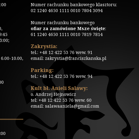
:00
Numer rachunku bankowego klasztoru:
02 1240 4650 1111 0010 7804 3094
Numer rachunku bankowego
0,
ofiar za zamówione Msze święte
:
9:45
61 1240 4650 1111 0010 7819 7814
3:00;
Zakrystia:
tel.: +48 12 422 53 76 wew. 91
6.00-10.00,
email: zakrystia@franciszkanska.pl
Parking:
tel.: +48 12 422 53 76 wew. 94
00
Kult bł. Anieli Salawy:
o. Andrzej Hejnowicz
tel: +48 12 422 53 76 wew. 60
email: salawaaniela@gmail.com
:00