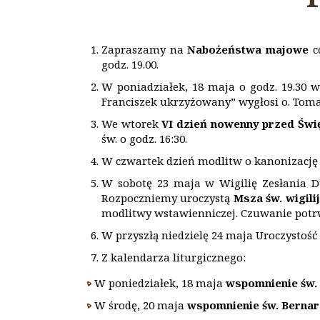
Zapraszamy na
Nabożeństwa majowe
co
godz. 19.00.
W poniadziałek, 18 maja o godz. 19.30 w 
Franciszek ukrzyżowany” wygłosi o. Tom
We wtorek
VI dzień nowenny przed Świ
św. o godz. 16:30.
W czwartek dzień modlitw o kanonizację 
W sobotę 23 maja w Wigilię Zesłania D
Rozpoczniemy uroczystą
Msza św.
wigili
modlitwy wstawienniczej. Czuwanie potrwa
W przyszłą niedzielę 24 maja Uroczystość
Z kalendarza liturgicznego:
W poniedziałek, 18 maja
wspomnienie św. 
W środę, 20 maja
wspomnienie św. Bernar