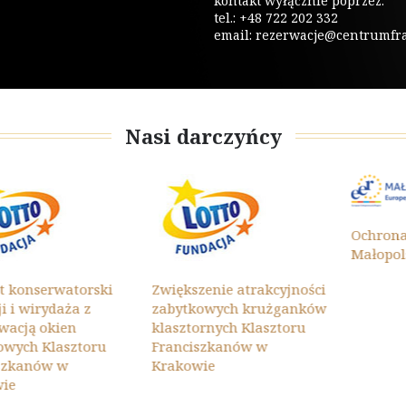
kontakt wyłącznie poprzez:
tel.: +48 722 202 332
email:
rezerwacje@centrumfrat
Nasi darczyńcy
Ochrona Zab
Małopolski 20
erwatorski
Zwiększenie atrakcyjności
rydaża z
zabytkowych krużganków
 okien
klasztornych Klasztoru
 Klasztoru
Franciszkanów w
ów w
Krakowie