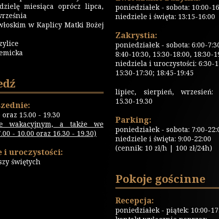
dzielę miesiąca oprócz lipca,
poniedziałek - sobota: 10:00-16
września
niedziele i święta: 13:15-16:00
włoskim w Kaplicy Matki Bożej
Zakrystia:
zylice
poniedziałek - sobota: 6:00-7:3
emicka
8:40-10:30, 15:30-18:00, 18:30-1
niedziela i uroczystości: 6:30-1
15:30-17:30; 18:45-19:45
edź
lipiec, sierpień, wrzesień: 
15.30-19.30
zednie:
0 oraz 15.00 - 19.30
Parking:
ie wakacyjnym, a także we
poniedziałek - sobota: 7:00-22:
00 - 10.00 oraz 16.30 - 19.30)
niedziele i święta: 9:00-22:00
(cennik: 10 zł/h | 100 zł/24h)
 i uroczystości:
szy świętych
Pokoje gościnne
Recepcja:
poniedziałek - piątek: 10:00-17