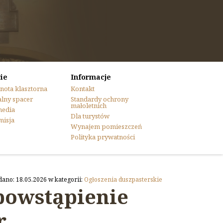
ie
Informacje
nota klasztorna
Kontakt
lny spacer
Standardy ochrony
małoletnich
media
Dla turystów
misja
Wynajem pomieszczeń
Polityka prywatności
dano: 18.05.2026 w kategorii:
Ogłoszenia duszpasterskie
bowstąpienie
.