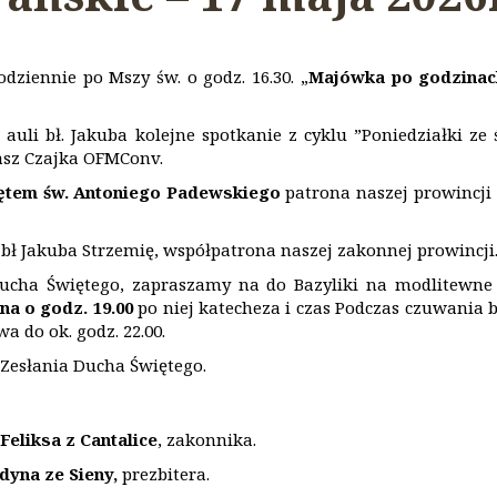
dziennie po Mszy św. o godz. 16.30. „
Majówka po godzina
auli bł. Jakuba kolejne spotkanie z cyklu ”Poniedziałki ze 
asz Czajka OFMConv.
ętem św. Antoniego Padewskiego
patrona naszej prowincj
bł Jakuba Strzemię, współpatrona naszej zakonnej prowincji
ucha Świętego, zapraszamy na do Bazyliki na modlitewne
jna
o godz. 19.00
po niej katecheza i czas Podczas czuwania b
 do ok. godz. 22.00.
 Zesłania Ducha Świętego.
Feliksa z Cantalice
, zakonnika.
dyna ze Sieny,
prezbitera.