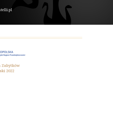
elli.pl
Ochrona Zaby
ytków
Małopolski 202
22