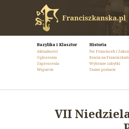
Bazylika i Klasztor
Historia
Aktualności
Św. Franciszek i Zako
Ogłoszenia
Bracia na Franciszkań
Zaproszenia
Wybrane zabytki
Wsparcie
Znane postacie
VII Niedzie