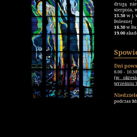
drugą nie
sierpnia, 
15.30
w j. 
Bolesnej
16.30
w Ba
19.00
akad
Spowi
Dni pows
6.00 - 10.3
(w okres
wrześniu 7.
Niedziele
podczas M