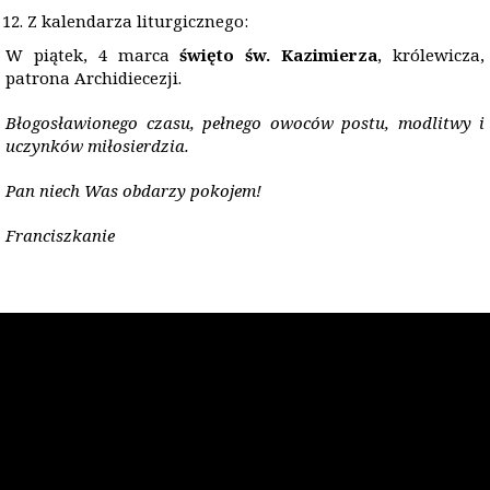
Z kalendarza liturgicznego:
W piątek, 4 marca
świę
to
św. Kazimierza
, królewicza,
patrona Archidiecezji.
Bł
ogos
ławionego czasu, pełnego owoc
ó
w postu, modlitwy i
uczynk
ó
w miłosierdzia.
Pan niech Was obdarzy pokojem!
Franciszkanie