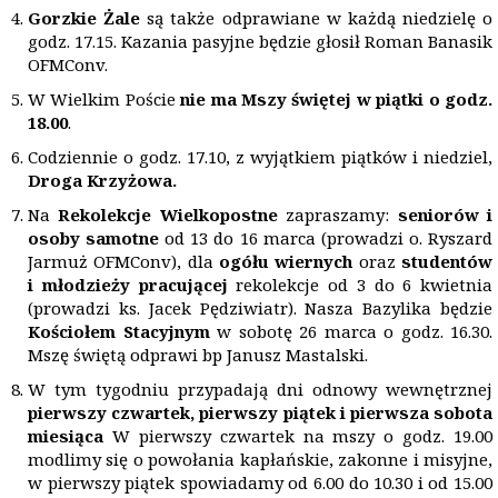
Gorzkie Żale
są także odprawiane w każdą niedzielę o
godz. 17.15. Kazania pasyjne będzie głosił Roman Banasik
OFMConv.
W Wielkim Poście
nie ma Mszy świętej w piątki o godz.
18.00
.
Codziennie o godz. 17.10, z wyjątkiem piątków i niedziel,
Droga Krzyżowa.
Na
Rekolekcje Wielkopostne
zapraszamy:
senior
ó
w i
osoby samotne
od 13 do 16 marca (prowadzi o. Ryszard
Jarmuż OFMConv), dla
ogółu wiernych
oraz
student
ó
w
i młodzieży pracującej
rekolekcje od 3 do 6 kwietnia
(prowadzi ks. Jacek Pędziwiatr). Nasza Bazylika będzie
Koś
cio
łem Stacyjnym
w sobotę 26 marca o godz. 16.30.
Mszę świętą odprawi bp Janusz Mastalski.
W tym tygodniu przypadają dni odnowy wewnętrznej
pierwszy czwartek, pierwszy piątek i pierwsza sobota
miesiąca
W pierwszy czwartek na mszy o godz. 19.00
modlimy się o powołania kapłańskie, zakonne i misyjne,
w pierwszy piątek spowiadamy od 6.00 do 10.30 i od 15.00