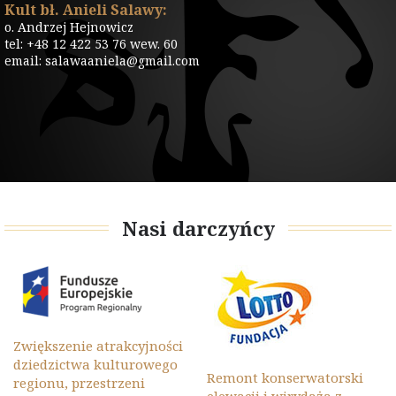
Kult bł. Anieli Salawy:
o. Andrzej Hejnowicz
tel: +48 12 422 53 76 wew. 60
email: salawaaniela@gmail.com
Nasi darczyńcy
Zwiększenie atrakcyjności
dziedzictwa kulturowego
Remont konserwatorski
regionu, przestrzeni