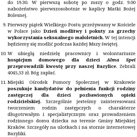
do 19.30. W pierwszą sobotę po mszy o godz. 9.00
nabożeństwo pierwszosobotnie w kaplicy Matki Bożej
Bolesnej.
Pierwszy piątek Wielkiego Postu przeżywamy w Kościele
w Polsce jako
Dzień modlitwy i pokuty za grzechy
wykorzystania seksualnego małoletnich.
W tej intencji
będziemy się modlić podczas każdej Mszy świętej.
W ubiegłą niedzielę pracownicy i wolontariusze
hospicjum domowego dla dzieci
Alma Spei
przeprowadzili kwestę przy naszej Bazylice
. Zebrali
4045,53 zł. Bóg zapłać.
Miejski Ośrodek Pomocy Społecznej w Krakowie
poszukuje kandydat
ó
w do pełnienia funkcji rodziny
zastępczej dla dzieci pozbawionych opieki
rodzicielskiej.
Szczególnie jesteśmy zainteresowani
tworzeniem rodzin zastępczych o charakterze
długotrwałym i specjalistycznym oraz prowadzeniem
rodzinnego domu dziecka na terenie Gminy Miejskiej
Kraków. Szczegóły na ulotkach i na stornie internetowej
Bazyliki.