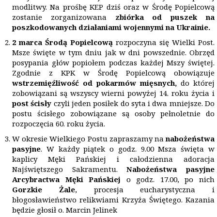
modlitwy. Na prośbę KEP dziś oraz w Środę Popielcową
zostanie zorganizowana
zbiórka od puszek na
poszkodowanych działaniami wojennymi na Ukrainie.
2
marca
Środą Popielcową
rozpoczyna się Wielki Post.
Msze święte w tym dniu jak w dni powszednie. Obrzęd
posypania głów popiołem podczas każdej Mszy świętej.
Zgodnie z KPK w Środę Popielcową obowiązuje
wstrzemięźliwość od pokarm
ó
w mięsnych,
do której
zobowiązani są wszyscy wierni powyżej 14. roku życia i
post
ścisły
czyli jeden posiłek do syta i dwa mniejsze. Do
postu ścisłego zobowiązane są osoby pełnoletnie do
rozpoczęcia 60. roku życia.
W okresie Wielkiego Postu zapraszamy na
nabożeństwa
pasyjne
. W każdy piątek o godz. 9.00 Msza święta w
kaplicy Męki Pańskiej i całodzienna adoracja
Najświętszego Sakramentu.
Nabo
żeństwa pasyjne
Arcybractwa Męki Pańskiej
o godz. 17.00, po nich
Gorzkie Żale
, procesja eucharystyczna i
błogosławieństwo relikwiami Krzyża Świętego. Kazania
będzie głosił o. Marcin Jelinek