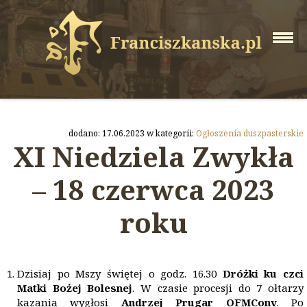
dodano: 17.06.2023 w kategorii:
Ogłoszenia duszpasterskie
XI Niedziela Zwykła
– 18 czerwca 2023
roku
Dzisiaj po Mszy świętej o godz. 16.30
Dróżki ku czci
Matki Bożej Bolesnej
. W czasie procesji do 7 ołtarzy
kazania wygłosi
Andrzej Prugar
OFMConv
. Po