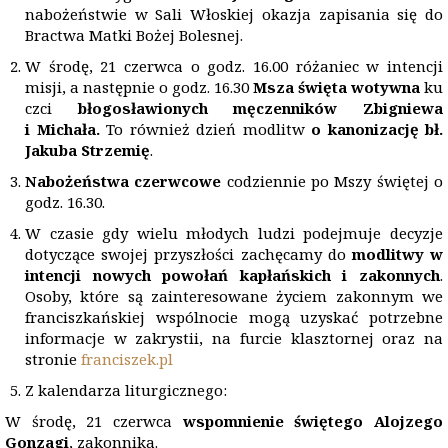
nabożeństwie w Sali Włoskiej okazja zapisania się do
Bractwa Matki Bożej Bolesnej.
W środę, 21 czerwca o godz. 16.00 różaniec w intencji
misji, a następnie o godz. 16.30
Msza święta wotywna
ku
czci
bł
ogos
ławionych męczennik
ó
w
Zbigniewa
i
Micha
ła.
To również dzień modlitw
o kanonizację bł.
Jakuba Strzemię
.
Nabożeństwa czerwcowe
codziennie po Mszy świętej o
godz. 16.30.
W czasie gdy wielu młodych ludzi podejmuje decyzje
dotyczące swojej przyszłości zachęcamy do
modlitwy w
intencji nowych powołań kapłańskich i zakonnych
.
Osoby, które są zainteresowane życiem zakonnym we
franciszkańskiej wspólnocie mogą uzyskać potrzebne
informacje w zakrystii, na furcie klasztornej oraz na
stronie
franciszek.pl
Z kalendarza liturgicznego:
W środę, 21 czerwca
wspomnienie
świętego Alojzego
Gonzagi
, zakonnika.