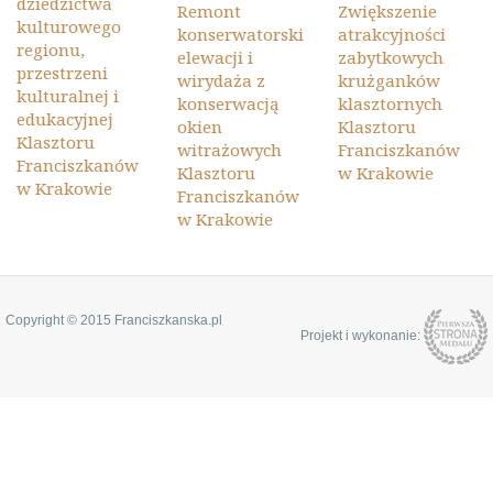
dziedzictwa
Remont
Zwiększenie
kulturowego
konserwatorski
atrakcyjności
regionu,
elewacji i
zabytkowych
przestrzeni
wirydaża z
krużganków
kulturalnej i
konserwacją
klasztornych
edukacyjnej
okien
Klasztoru
Klasztoru
witrażowych
Franciszkanów
Franciszkanów
Klasztoru
w Krakowie
w Krakowie
Franciszkanów
w Krakowie
Copyright © 2015 Franciszkanska.pl
Projekt i wykonanie: