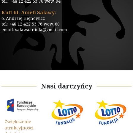
tel.: +48 12 422 53 76 wew. 94
Kult bł. Anieli Salawy:
o. Andrzej Hejnowicz
tel: +48 12 422 53 76 wew. 60
email: salawaaniela@gmail.com
Nasi darczyńcy
Zwiększenie
atrakcyjności