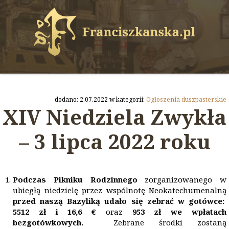
dodano: 2.07.2022 w kategorii:
Ogłoszenia duszpasterskie
XIV Niedziela Zwykła
– 3 lipca 2022 roku
Podczas Pikniku Rodzinnego
zorganizowanego w
ubiegłą niedzielę przez wspólnotę Neokatechumenalną
przed naszą Bazyliką udało się zebrać w
got
ó
wce:
5512 zł i 16,6
€
oraz
953 z
ł we wpłatach
bezgot
ówkowych.
Zebrane środki zostaną