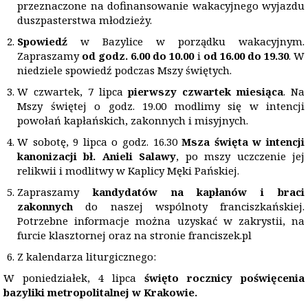
przeznaczone na dofinansowanie wakacyjnego wyjazdu
duszpasterstwa młodzieży.
Spowiedź
w Bazylice w porządku wakacyjnym.
Zapraszamy
od godz. 6.00 do 10.00
i
od 16.00 do 19.30
. W
niedziele spowiedź podczas Mszy świętych.
W czwartek, 7 lipca
pierwszy czwartek miesiąca
. Na
Mszy świętej o godz. 19.00 modlimy się w intencji
powołań kapłańskich, zakonnych i misyjnych.
W sobotę, 9 lipca o godz. 16.30
Msza święta w intencji
kanonizacji bł. Anieli Salawy
, po mszy uczczenie jej
relikwii i modlitwy w Kaplicy Męki Pańskiej.
Zapraszamy
kandydat
ó
w na kapłan
ó
w i braci
zakonnych
do naszej wspólnoty franciszkańskiej.
Potrzebne informacje można uzyskać w zakrystii, na
furcie klasztornej oraz na stronie franciszek.pl
Z kalendarza liturgicznego:
W poniedziałek, 4 lipca
święto rocznicy poświęcenia
bazyliki metropolitalnej w Krakowie.