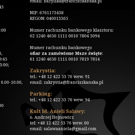
email: bazylika@franciszkanska.pl
45
NIP: 6761173438
REGON: 040013365
:00
Numer rachunku bankowego klasztoru:
02 1240 4650 1111 0010 7804 3094
Numer rachunku bankowego
0,
ofiar za zamówione Msze święte
:
9:45
61 1240 4650 1111 0010 7819 7814
3:00;
Zakrystia:
tel.: +48 12 422 53 76 wew. 91
6.00-10.00,
email: zakrystia@franciszkanska.pl
Parking:
tel.: +48 12 422 53 76 wew. 94
00
Kult bł. Anieli Salawy:
o. Andrzej Hejnowicz
tel: +48 12 422 53 76 wew. 60
email: salawaaniela@gmail.com