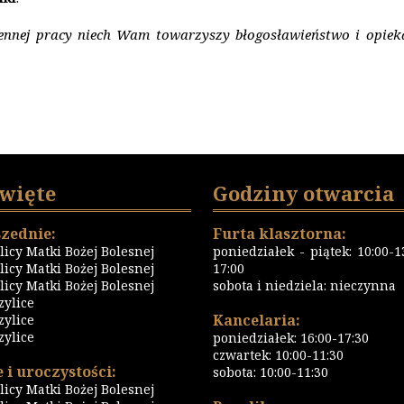
ennej pracy niech Wam towarzyszy bł
ogos
ławieństwo i opiek
święte
Godziny otwarcia
zednie:
Furta klasztorna:
icy Matki Bożej Bolesnej
poniedziałek - piątek: 10:00-13
icy Matki Bożej Bolesnej
17:00
icy Matki Bożej Bolesnej
sobota i niedziela: nieczynna
zylice
Kancelaria:
zylice
zylice
poniedziałek: 16:00-17:30
czwartek: 10:00-11:30
 i uroczystości:
sobota: 10:00-11:30
icy Matki Bożej Bolesnej