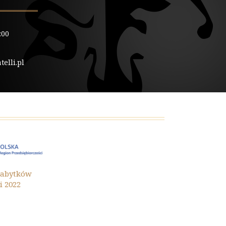
:00
elli.pl
Ochrona Zaby
ytków
Małopolski 202
22