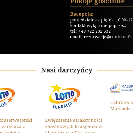
Pokoje gościnne
Recepcja:
poniedziałek - piątek: 10:00-17
kontakt wyłącznie poprzez:
tel.: +48 722 202 332
email:
rezerwacje@centrumfrat
Nasi darczyńcy
Ochrona Zab
Małopolski 20
erwatorski
Zwiększenie atrakcyjności
rydaża z
zabytkowych krużganków
 okien
klasztornych Klasztoru