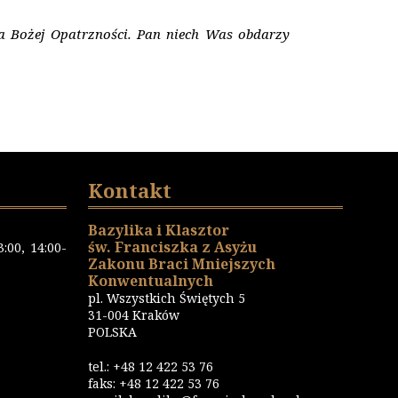
a Bożej Opatrzności. Pan niech Was obdarzy
Kontakt
Bazylika i Klasztor
św. Franciszka z Asyżu
:00, 14:00-
Zakonu Braci Mniejszych
Konwentualnych
pl. Wszystkich Świętych 5
31-004 Kraków
POLSKA
tel.: +48 12 422 53 76
faks: +48 12 422 53 76