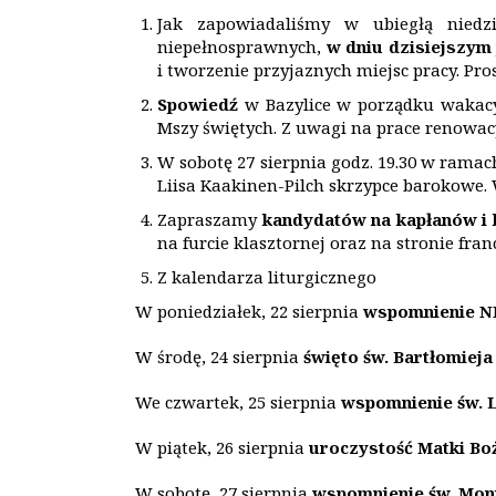
Jak zapowiadaliśmy w ubiegłą niedz
niepełnosprawnych,
w dniu dzisiejszym
i tworzenie przyjaznych miejsc pracy. Pro
Spowiedź
w Bazylice w porządku waka
Mszy świętych. Z uwagi na prace renowac
W sobotę 27 sierpnia godz. 19.30 w ramac
Liisa Kaakinen-Pilch skrzypce barokowe
Zapraszamy
kandydat
ó
w na kapłan
ó
w i
na furcie klasztornej oraz na stronie fran
Z kalendarza liturgicznego
W poniedziałek, 22 sierpnia
wspomnienie N
W środę, 24 sierpnia
świę
to
św. Bartłomieja
We czwartek, 25 sierpnia
wspomnienie św. 
W piątek, 26 sierpnia
uroczystość Matki Bo
W sobotę, 27 sierpnia
wspomnienie św. Mon