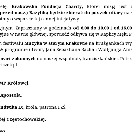
ielę,
Krakowska Fundacja Charity
, której misją jest
 przed naszą Bazyliką będzie zbierać do puszek ofiary
na 
simy o wsparcie tej cennej inicjatywy.
cyjnym. Zapraszamy w godzinach
od 6.00 do 10.00
i
od 16.00
yjne w nawie głównej, spowiedź odbywa się w Kaplicy Męki P
h festiwalu
Muzyka w starym Krakowie
na krużgankach wyst
. W programie utwory Jana Sebastiana Bacha i Wolfganga Am
 braci zakonnych
do naszej wspólnoty franciszkańskiej. Potr
ciszek.pl
MP Kr
ó
lowej.
 Apostoł
a.
Ludwika IX,
króla, patrona FZŚ.
żej Częstochowskiej.
iki
.