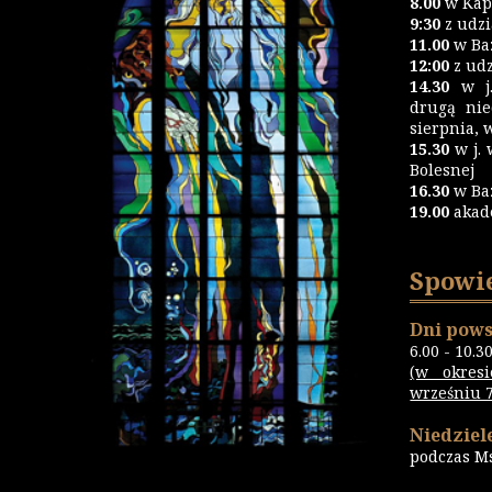
8.00
w Kapl
9:30
z udz
11.00
w Baz
12:00
z udz
14.30
w j.
drugą nie
sierpnia, 
15.30
w j. 
Bolesnej
16.30
w Ba
19.00
akad
Spowi
Dni pows
6.00 - 10.3
(w okres
wrześniu 7.
Niedziele
podczas M