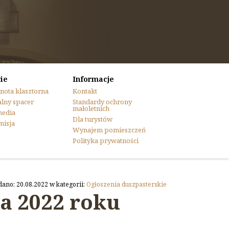
ie
Informacje
nota klasztorna
Kontakt
lny spacer
Standardy ochrony
małoletnich
media
Dla turystów
misja
Wynajem pomieszczeń
Polityka prywatności
dano: 20.08.2022 w kategorii:
Ogłoszenia duszpasterskie
ia 2022 roku