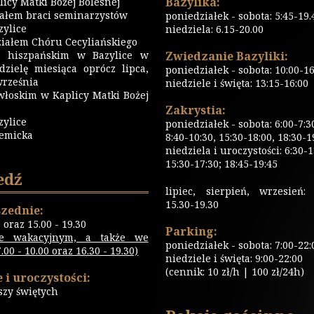
Bazylika:
icy Matki Bożej Bolesnej
iałem braci seminarzystów
poniedziałek - sobota: 5:45-19.
ylice
niedziela: 6.15-20.00
iałem Chóru Cecyliańskiego
 hiszpańskim w Bazylice w
Zwiedzanie Bazyliki:
dzielę miesiąca oprócz lipca,
poniedziałek - sobota: 10:00-16
września
niedziele i święta: 13:15-16:00
włoskim w Kaplicy Matki Bożej
Zakrystia:
zylice
poniedziałek - sobota: 6:00-7:3
emicka
8:40-10:30, 15:30-18:00, 18:30-1
niedziela i uroczystości: 6:30-1
15:30-17:30; 18:45-19:45
edź
lipiec, sierpień, wrzesień: 
15.30-19.30
zednie:
0 oraz 15.00 - 19.30
Parking:
ie wakacyjnym, a także we
poniedziałek - sobota: 7:00-22:
00 - 10.00 oraz 16.30 - 19.30)
niedziele i święta: 9:00-22:00
(cennik: 10 zł/h | 100 zł/24h)
 i uroczystości:
szy świętych