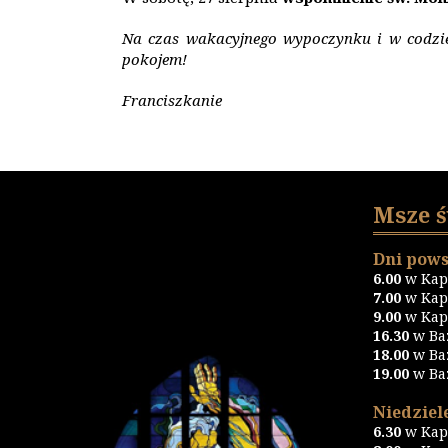
Na czas wakacyjnego wypoczynku i w codzi
pokojem!
Franciszkanie
Msze 
Dni pows
6.00
w Kapl
7.00
w Kapl
9.00
w Kapl
16.30
w Ba
18.00
w Ba
19.00
w Ba
Niedziele
6.30
w Kapl