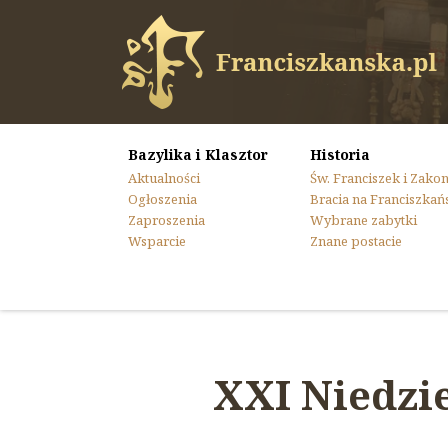
Bazylika i Klasztor
Historia
Aktualności
Św. Franciszek i Zako
Ogłoszenia
Bracia na Franciszkań
Zaproszenia
Wybrane zabytki
Wsparcie
Znane postacie
XXI Niedzie