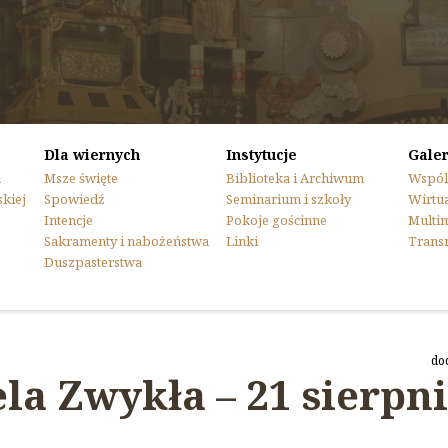
Dla wiernych
Instytucje
Galer
n
Msze święte
Biblioteka i Archiwum
Wspól
skiej
Spowiedź
Seminarium i szkoły
Wirtua
Intencje
Pokoje gościnne
Multi
Sakramenty i nabożeństwa
Linki
Trans
Duszpasterstwa
do
la Zwykła – 21 sierpn