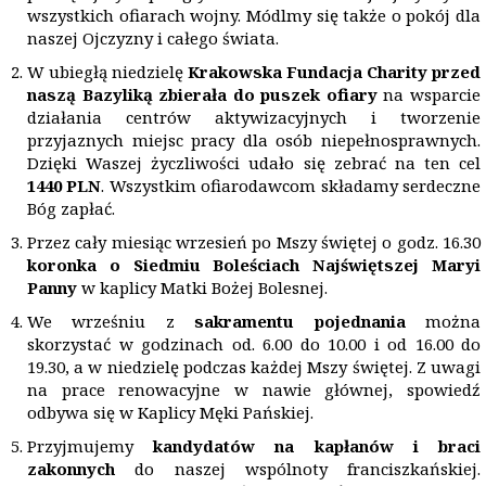
wszystkich ofiarach wojny. Módlmy się także o pokój dla
naszej Ojczyzny i całego świata.
W ubiegłą niedzielę
Krakowska Fundacja Charity przed
naszą Bazyliką zbierała do puszek ofiary
na wsparcie
działania centrów aktywizacyjnych i tworzenie
przyjaznych miejsc pracy dla osób niepełnosprawnych.
Dzięki Waszej życzliwości udało się zebrać na ten cel
1440 PLN
. Wszystkim ofiarodawcom składamy serdeczne
Bóg zapłać.
Przez cały miesiąc wrzesień po Mszy świętej o godz. 16.30
koronka o Siedmiu Boleściach Najświętszej Maryi
Panny
w kaplicy Matki Bożej Bolesnej.
We wrześniu z
sakramentu pojednania
można
skorzystać w godzinach od. 6.00 do 10.00 i od 16.00 do
19.30, a w niedzielę podczas każdej Mszy świętej. Z uwagi
na prace renowacyjne w nawie głównej, spowiedź
odbywa się w Kaplicy Męki Pańskiej.
Przyjmujemy
kandydat
ó
w na kapłan
ó
w i braci
zakonnych
do naszej wspólnoty franciszkańskiej.