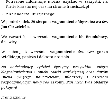
Potrzebne informacje można uzyskać w zakrystii, na
furcie klasztornej oraz na stronie franciszek.pl
Z kalendarza liturgicznego:
W poniedziałek, 29 sierpnia
wspomnienie Męczeństwa św.
Jan Chrzciciela.
We czwartek, 1 września
wspomnienie bł. Bronisławy,
dziewicy.
W sobotę, 3 września
wspomnienie św. Grzegorza
Wielkiego
, papieża i doktora Kościoła.
Na nadchodzący tydzień życzymy wszystkim Bożego
bł
ogos
ławieństwa i opieki Matki Najświętszej oraz dar
ó
w
Ducha Świętego nauczycielom, młodzieży i dzieciom
rozpoczynającym nowy rok szkolny. Pan niech Was obdarzy
pokojem!
Franciszkanie