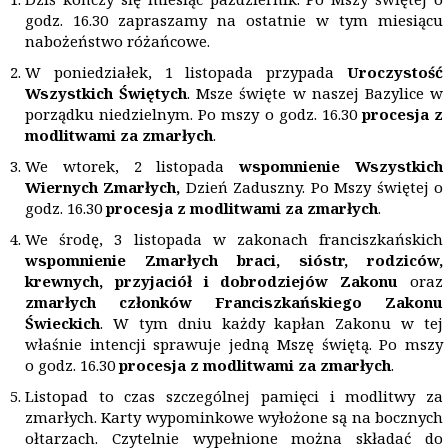
godz. 16.30 zapraszamy na ostatnie w tym miesiącu
nabożeństwo różańcowe.
W poniedziałek, 1 listopada przypada
Uroczystość
Wszystkich Świętych
. Msze święte w naszej Bazylice w
porządku niedzielnym. Po mszy o godz. 16.30
procesja z
modlitwami za zmarłych
.
We wtorek, 2 listopada
wspomnienie Wszystkich
Wiernych Zmarłych,
Dzień Zaduszny. Po Mszy świętej o
godz. 16.30
procesja z modlitwami za zmarłych
.
We środę, 3 listopada w zakonach franciszkańskich
wspomnienie Zmarłych braci, si
ó
str, rodzic
ó
w,
krewnych, przyjaciół i dobrodziej
ó
w Zakonu
oraz
zmarłych członk
ó
w Franciszkańskiego Zakonu
Świeckich
. W tym dniu każdy kapłan Zakonu w tej
właśnie intencji sprawuje jedną Mszę świętą. Po mszy
o godz. 16.30
procesja z modlitwami za zmarłych
.
Listopad to czas szczególnej pamięci i modlitwy za
zmarłych. Karty wypominkowe wyłożone są na bocznych
ołtarzach. Czytelnie wypełnione można składać do