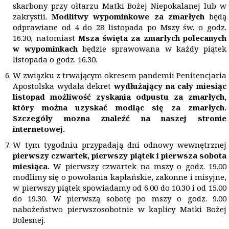
skarbony przy ołtarzu Matki Bożej Niepokalanej lub w
zakrystii.
Modlitwy wypominkowe za zmarłych
będą
odprawiane od 4 do 28 listopada po Mszy św. o godz.
16.30, natomiast
Msza święta za zmarłych polecanych
w wypominkach
będzie sprawowana w każdy piątek
listopada o godz. 16.30.
W związku z trwającym okresem pandemii Penitencjaria
Apostolska wydała dekret
wydłużający
na ca
ły miesiąc
listopad możliwość zyskania odpustu za zmarłych,
kt
ó
ry mo
żna uzyskać modląc się za zmarłych.
Szczegóły mozna znaleźć na naszej stronie
internetowej.
W tym tygodniu przypadają dni odnowy wewnętrznej
pierwszy czwartek, pierwszy piątek i pierwsza sobota
miesiąca.
W pierwszy czwartek na mszy o godz. 19.00
modlimy się o powołania kapłańskie, zakonne i misyjne,
w pierwszy piątek spowiadamy od 6.00 do 10.30 i od 15.00
do 19.30. W pierwszą sobotę po mszy o godz. 9.00
nabożeństwo pierwszosobotnie w kaplicy Matki Bożej
Bolesnej.