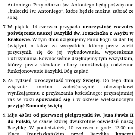
Antoniego. Przy ołtarzu św. Antoniego będą poświęcone
„bułeczki św. Antoniego”, które będzie można zabrać ze
sobą.
W piątek, 14 czerwca przypada
uroczystość rocznicy
poświęcenia naszej Bazyliki św. Franciszka z Asyżu w
Krakowie
. W tym dniu dziękujemy Panu Bogu za dar tej
świątyni, a także za wszystkich, którzy przez wieki
przyczynili się do jej wybudowania, wyposażenia
i utrzymania. Równocześnie dziękujemy tym wszystkim,
którzy przez składane ofiary umożliwiają codzienne
funkcjonowanie Bazyliki. Bóg zapłać.
Za tydzień
Uroczystość Trójcy Świętej
. Do tego dnia
włącznie można zadośćuczynić obowiązkowi
wynikającemu z przykazania kościelnego: przynajmniej
raz w roku
spowiadać się
i w okresie wielkanocnym
przyjąć Komunię świętą
.
Mija
40 lat od pierwszej pielgrzymki św. Jana Pawła II
do Polski
, w czasie której dwukrotnie odwiedził naszą
Bazylikę. W poniedziałek, 10 czerwca o godz. 13.00 na
Placu Franciszkańskim przed Bazyliką
koncert