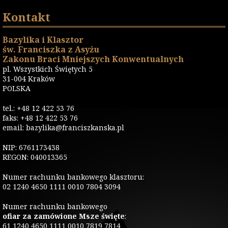
Kontakt
Bazylika i Klasztor
św. Franciszka z Asyżu
Zakonu Braci Mniejszych Konwentualnych
pl. Wszystkich Świętych 5
31-004 Kraków
POLSKA
tel.: +48 12 422 53 76
faks: +48 12 422 53 76
email: bazylika@franciszkanska.pl
NIP: 6761173438
REGON: 040013365
Numer rachunku bankowego klasztoru:
02 1240 4650 1111 0010 7804 3094
Numer rachunku bankowego
ofiar za zamówione Msze święte
:
61 1240 4650 1111 0010 7819 7814