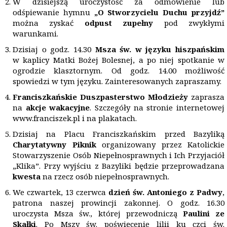
W dzisiejszą uroczystość za odmówienie lub
odśpiewanie hymnu
„O Stworzycielu Duchu przyjdź”
można zyskać
odpust zupełny
pod zwykłymi
warunkami.
Dzisiaj o godz. 14.30
Msza św. w języku hiszpańskim
w kaplicy Matki Bożej Bolesnej, a po niej spotkanie w
ogrodzie klasztornym. Od godz. 14.00 możliwość
spowiedzi w tym języku. Zainteresowanych zapraszamy.
Franciszkańskie Duszpasterstwo Młodzieży
zaprasza
na
akcje wakacyjne
. Szczegóły na stronie internetowej
www.franciszek.pl i na plakatach.
Dzisiaj na Placu Franciszkańskim przed Bazyliką
Charytatywny Piknik
organizowany przez Katolickie
Stowarzyszenie Osób Niepełnosprawnych i Ich Przyjaciół
„Klika”. Przy wyjściu z Bazyliki będzie przeprowadzana
kwesta
na rzecz osób niepełnosprawnych.
We czwartek, 13 czerwca
dzień św. Antoniego z Padwy
,
patrona naszej prowincji zakonnej. O godz. 16.30
uroczysta Msza św., której przewodniczą
Paulini ze
Skałki
. Po Mszy św. poświęcenie lilii ku czci św.