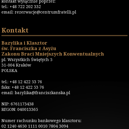
kontakt wyłącznie poprzez:
tel.: +48 722 202 332
email:
rezerwacje@centrumfratelli.pl
Kontakt
Bazylika i Klasztor
św. Franciszka z Asyżu
Zakonu Braci Mniejszych Konwentualnych
pl. Wszystkich Świętych 5
31-004 Kraków
POLSKA
tel.: +48 12 422 53 76
faks: +48 12 422 53 76
email: bazylika@franciszkanska.pl
NIP: 6761173438
REGON: 040013365
Numer rachunku bankowego klasztoru:
02 1240 4650 1111 0010 7804 3094