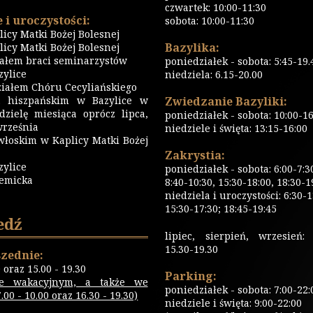
czwartek: 10:00-11:30
 i uroczystości:
sobota: 10:00-11:30
icy Matki Bożej Bolesnej
Bazylika:
icy Matki Bożej Bolesnej
iałem braci seminarzystów
poniedziałek - sobota: 5:45-19.
ylice
niedziela: 6.15-20.00
iałem Chóru Cecyliańskiego
 hiszpańskim w Bazylice w
Zwiedzanie Bazyliki:
dzielę miesiąca oprócz lipca,
poniedziałek - sobota: 10:00-16
września
niedziele i święta: 13:15-16:00
włoskim w Kaplicy Matki Bożej
Zakrystia:
zylice
poniedziałek - sobota: 6:00-7:3
emicka
8:40-10:30, 15:30-18:00, 18:30-1
niedziela i uroczystości: 6:30-1
15:30-17:30; 18:45-19:45
edź
lipiec, sierpień, wrzesień: 
15.30-19.30
zednie:
0 oraz 15.00 - 19.30
Parking:
ie wakacyjnym, a także we
poniedziałek - sobota: 7:00-22:
00 - 10.00 oraz 16.30 - 19.30)
niedziele i święta: 9:00-22:00