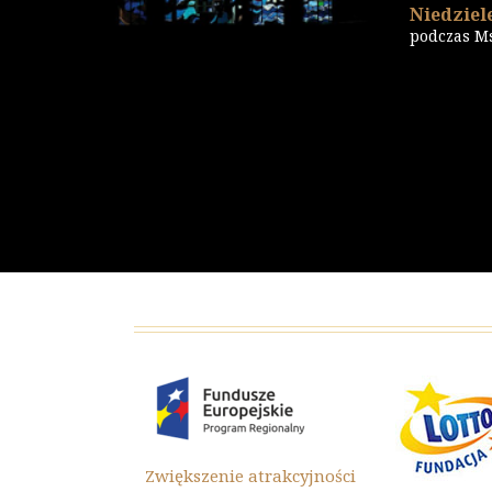
Niedziele
podczas M
ększenie atrakcyjności