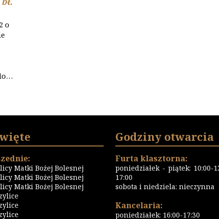
 bł.
2 o
ie
 do…
święte
Godziny otwarcia
zednie:
Furta klasztorna:
icy Matki Bożej Bolesnej
poniedziałek - piątek: 10:00-13
icy Matki Bożej Bolesnej
17:00
icy Matki Bożej Bolesnej
sobota i niedziela: nieczynna
zylice
Kancelaria:
zylice
zylice
poniedziałek: 16:00-17:30