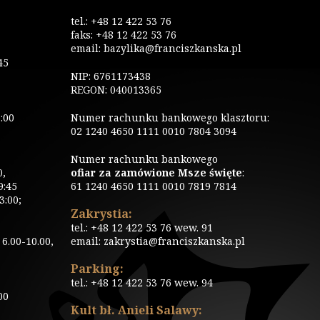
tel.: +48 12 422 53 76
faks: +48 12 422 53 76
email: bazylika@franciszkanska.pl
45
NIP: 6761173438
REGON: 040013365
:00
Numer rachunku bankowego klasztoru:
02 1240 4650 1111 0010 7804 3094
Numer rachunku bankowego
0,
ofiar za zamówione Msze święte
:
9:45
61 1240 4650 1111 0010 7819 7814
3:00;
Zakrystia:
tel.: +48 12 422 53 76 wew. 91
6.00-10.00,
email: zakrystia@franciszkanska.pl
Parking:
tel.: +48 12 422 53 76 wew. 94
00
Kult bł. Anieli Salawy: