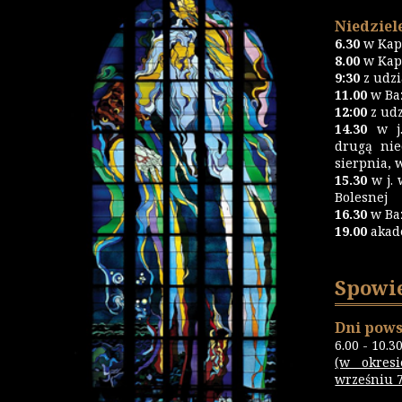
Niedziele
6.30
w Kapl
8.00
w Kapl
9:30
z udz
11.00
w Baz
12:00
z udz
14.30
w j.
drugą nie
sierpnia, 
15.30
w j. 
Bolesnej
16.30
w Ba
19.00
akad
Spowi
Dni pows
6.00 - 10.3
(w okres
wrześniu 7.