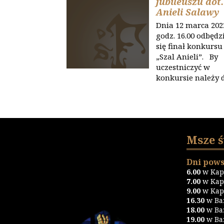
jubileuszu dot.
Anieli Salawy
Dnia 12 marca 202
godz. 16.00 odbędz
się finał konkursu
„Szal Anieli”. By
uczestniczyć w
konkursie należy
Msze 
Dni pows
6.00
w Kapl
7.00
w Kapl
9.00
w Kapl
16.30
w Ba
18.00
w Ba
19.00
w Ba