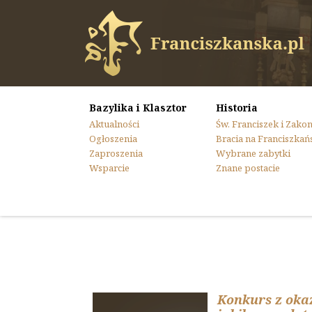
Bazylika i Klasztor
Historia
Aktualności
Św. Franciszek i Zako
Ogłoszenia
Bracia na Franciszkań
Zaproszenia
Wybrane zabytki
Wsparcie
Znane postacie
Konkurs z okaz