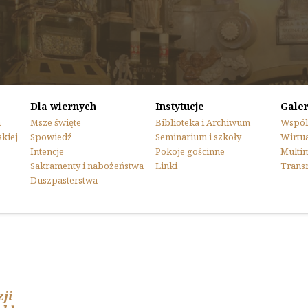
Dla wiernych
Instytucje
Galer
n
Msze święte
Biblioteka i Archiwum
Wspól
skiej
Spowiedź
Seminarium i szkoły
Wirtua
Intencje
Pokoje gościnne
Multi
Sakramenty i nabożeństwa
Linki
Trans
Duszpasterstwa
ji