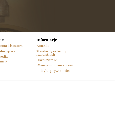
ie
Informacje
nota klasztorna
Kontakt
lny spacer
Standardy ochrony
małoletnich
media
Dla turystów
misja
Wynajem pomieszczeń
Polityka prywatności