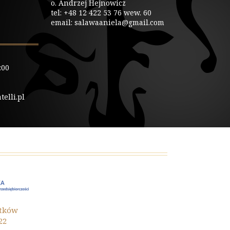
o. Andrzej Hejnowicz
tel: +48 12 422 53 76 wew. 60
email: salawaaniela@gmail.com
:00
elli.pl
Ochrona Zabytków
Małopolski 2024
Zwięks