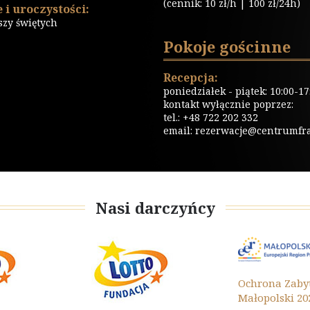
(cennik: 10 zł/h | 100 zł/24h)
 i uroczystości:
szy świętych
Pokoje gościnne
Recepcja:
poniedziałek - piątek: 10:00-17
kontakt wyłącznie poprzez:
tel.: +48 722 202 332
email:
rezerwacje@centrumfrat
Nasi darczyńcy
Ochrona Zabytków
Małopolski 2022