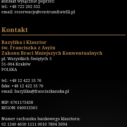
kontakt wyłącznie poprzez:
tel.: +48 722 202 332
email:
rezerwacje@centrumfratelli.pl
Kontakt
Bazylika i Klasztor
św. Franciszka z Asyżu
Zakonu Braci Mniejszych Konwentualnych
pl. Wszystkich Świętych 5
31-004 Kraków
POLSKA
tel.: +48 12 422 53 76
faks: +48 12 422 53 76
email: bazylika@franciszkanska.pl
NIP: 6761173438
REGON: 040013365
Numer rachunku bankowego klasztoru:
02 1240 4650 1111 0010 7804 3094