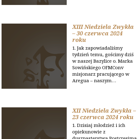
XIII Niedziela Zwykła
– 30 czerwca 2024
roku
1. Jak zapowiadaliśmy
tydzień temu, gościmy dziś
w naszej Bazylice o. Marka
Sowińskiego OFMConv
misjonarz pracującego w
Aregua – naszym…
XII Niedziela Zwykła –
23 czerwca 2024 roku
1. Dzisiaj młodzież i ich
opiekunowie z
duszpasterstwa Postcresima