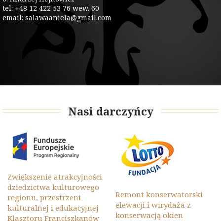
tel: +48 12 422 53 76 wew. 60
email: salawaaniela@gmail.com
Nasi darczyńcy
Zwiększenie atrakcyjności
dziedzictwa kulturowego
Remont konserwatorski
regionu, przestrzeni
elewacji i wirydaża z
kulturalnej i edukacyjnej
konserwacją okien
Klasztoru Franciszkanów