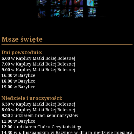
Msze święte
Dni powszednie:
6.00
w Kaplicy Matki Bożej Bolesnej
7.00
w Kaplicy Matki Bożej Bolesnej
9.00
w Kaplicy Matki Bożej Bolesnej
16.30
w Bazylice
18.00
w Bazylice
19.00
w Bazylice
Niedziele i uroczystości:
6.30
w Kaplicy Matki Bożej Bolesnej
8.00
w Kaplicy Matki Bożej Bolesnej
9:30
z udziałem braci seminarzystów
11.00
w Bazylice
12:00
z udziałem Chóru Cecyliańskiego
14.30
w j. hiszpańskim w Bazylice w drugą niedzielę miesiąca