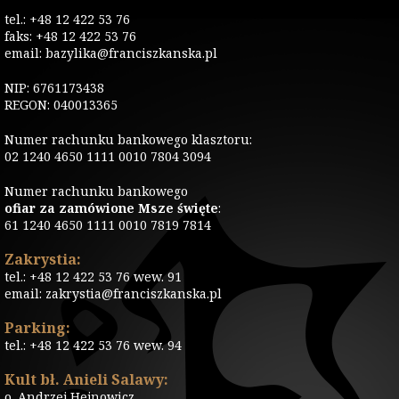
tel.: +48 12 422 53 76
faks: +48 12 422 53 76
email: bazylika@franciszkanska.pl
NIP: 6761173438
REGON: 040013365
Numer rachunku bankowego klasztoru:
02 1240 4650 1111 0010 7804 3094
Numer rachunku bankowego
ofiar za zamówione Msze święte
:
61 1240 4650 1111 0010 7819 7814
Zakrystia:
tel.: +48 12 422 53 76 wew. 91
email: zakrystia@franciszkanska.pl
Parking:
tel.: +48 12 422 53 76 wew. 94
Kult bł. Anieli Salawy:
o. Andrzej Hejnowicz