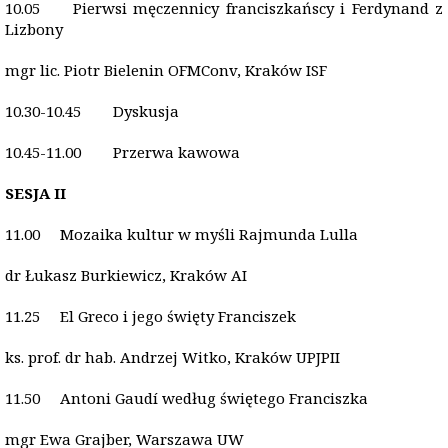
10.05 Pierwsi męczennicy franciszkańscy i Ferdynand z
Lizbony
mgr lic. Piotr Bielenin OFMConv, Kraków ISF
10.30-10.45 Dyskusja
10.45-11.00 Przerwa kawowa
SESJA II
11.00 Mozaika kultur w myśli Rajmunda Lulla
dr Łukasz Burkiewicz, Kraków AI
11.25 El Greco i jego święty Franciszek
ks. prof. dr hab. Andrzej Witko, Kraków UPJPII
11.50 Antoni Gaudí według świętego Franciszka
mgr Ewa Grajber, Warszawa UW