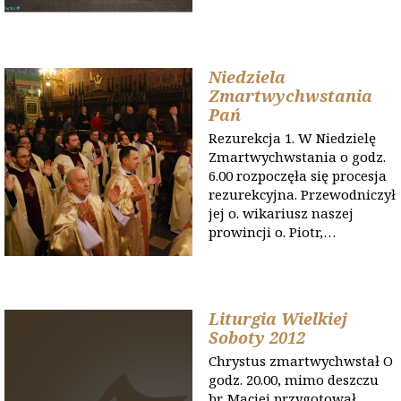
Niedziela
Zmartwychwstania
Pań
Rezurekcja 1. W Niedzielę
Zmartwychwstania o godz.
6.00 rozpoczęła się procesja
rezurekcyjna. Przewodniczył
jej o. wikariusz naszej
prowincji o. Piotr,…
Liturgia Wielkiej
Soboty 2012
Chrystus zmartwychwstał O
godz. 20.00, mimo deszczu
br. Maciej przygotował