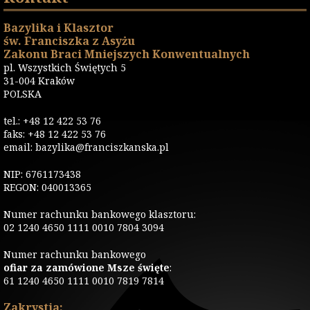
Bazylika i Klasztor
św. Franciszka z Asyżu
Zakonu Braci Mniejszych Konwentualnych
pl. Wszystkich Świętych 5
31-004 Kraków
POLSKA
tel.: +48 12 422 53 76
faks: +48 12 422 53 76
email: bazylika@franciszkanska.pl
NIP: 6761173438
REGON: 040013365
Numer rachunku bankowego klasztoru:
02 1240 4650 1111 0010 7804 3094
Numer rachunku bankowego
ofiar za zamówione Msze święte
:
61 1240 4650 1111 0010 7819 7814
Zakrystia: