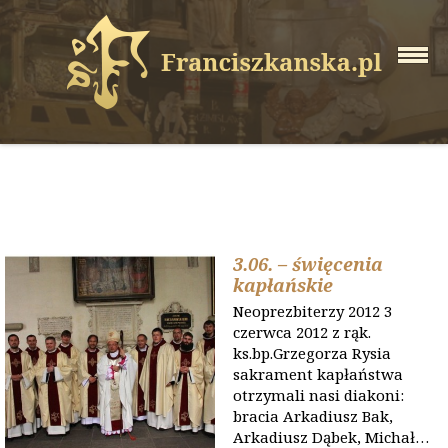
3.06. – święcenia
kapłańskie
Neoprezbiterzy 2012 3
czerwca 2012 z rąk.
ks.bp.Grzegorza Rysia
sakrament kapłaństwa
otrzymali nasi diakoni:
bracia Arkadiusz Bak,
Arkadiusz Dąbek, Michał…