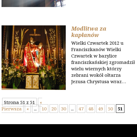
Modlitwa za
kapłanów
Wielki Czwartek 2012 u
Franciszkanów Wielki
Czwartek w bazylice
franciszkańskiej zgromadził
wielu wiernych którzy
zebrani wokół ołtarza
Jezusa Chrystusa wraz…
Strona 51 z 51
«
Pierwsza
«
...
10
20
30
...
47
48
49
50
51