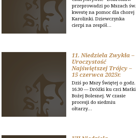
przeprowadzi po Mszach św.
kwestę na pomoc dla chorej
Karolinki. Dziewczynka
cierpi na zespół…
11. Niedziela Zwykła –
Uroczystość
Najświętszej Trójcy –
15 czerwca 2025r.
Dziś po Mszy Świętej o godz.
16.30 — Dróżki ku czci Matki
Bożej Bolesnej. W czasie
procesji do siedmiu
ołtarzy…