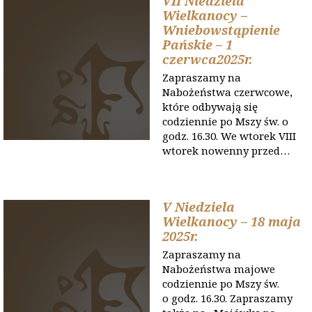
VII Niedziela
Wielkanocy –
Wniebowstąpienie
Pańskie – 1
czerwca2025r.
Zapraszamy na
Nabożeństwa czerwcowe,
które odbywają się
codziennie po Mszy św. o
godz. 16.30. We wtorek VIII
wtorek nowenny przed…
V Niedziela
Wielkanocy – 18 maja
2025r.
Zapraszamy na
Nabożeństwa majowe
codziennie po Mszy św.
o godz. 16.30. Zapraszamy