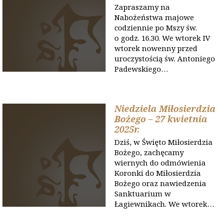
Zapraszamy na
Nabożeństwa majowe
codziennie po Mszy św.
o godz. 16.30. We wtorek IV
wtorek nowenny przed
uroczystością św. Antoniego
Padewskiego…
Niedziela Miłosierdzia
Bożego – 27 kwietnia
2025r.
Dziś, w Święto Miłosierdzia
Bożego, zachęcamy
wiernych do odmówienia
Koronki do Miłosierdzia
Bożego oraz nawiedzenia
Sanktuarium w
Łagiewnikach. We wtorek…