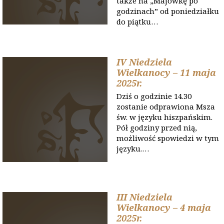
także na „Majówkę po
godzinach” od poniedziałku
do piątku…
IV Niedziela
Wielkanocy – 11 maja
2025r.
Dziś o godzinie 14.30
zostanie odprawiona Msza
św. w języku hiszpańskim.
Pół godziny przed nią,
możliwość spowiedzi w tym
języku.…
III Niedziela
Wielkanocy – 4 maja
2025r.