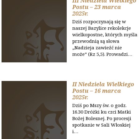
III Niedziela Wielkiego
Postu – 23 marca
2025r.
Dziś rozpoczynają się w
naszej Bazylice rekolekcje
wielkopostne, których myśla
przewodnią są słowa
„Nadzieja zawieźć nie
może” (Rz 5,5). Prowadzi…
II Niedziela Wielkiego
Postu – 16 marca
2025r.
Dziś po Mszy św. o godz.
16.30 Dróżki ku czci Matki
Bożej Bolesnej. Po procesji
spotkanie w Sali Włoskiej
i…