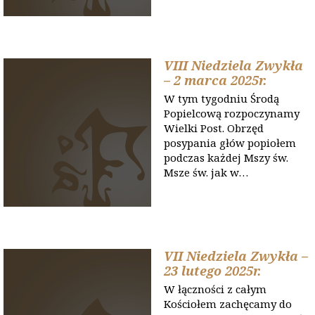
VIII Niedziela Zwykła
– 2 marca 2025r.
W tym tygodniu Środą
Popielcową rozpoczynamy
Wielki Post. Obrzęd
posypania głów popiołem
podczas każdej Mszy św.
Msze św. jak w…
VII Niedziela Zwykła –
23 lutego 2025r.
W łączności z całym
Kościołem zachęcamy do