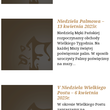
Niedziela Palmowa –
13 kwietnia 2025r.
Niedzielą Męki Pańskiej
rozpoczynamy obchody
Wielkiego Tygodnia. Na
każdej Mszy świętej
poświęcenie palm. W sposób
uroczysty Palmy poświęcimy
na mszy…
V Niedziela Wielkiego
Postu – 6 kwietnia
2025r.
W okresie Wielkiego Postu
zapraszamy na