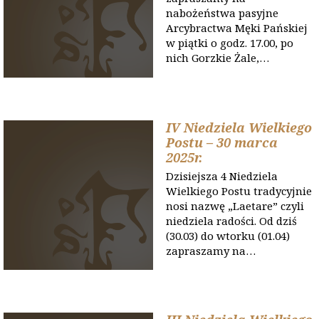
nabożeństwa pasyjne
Arcybractwa Męki Pańskiej
w piątki o godz. 17.00, po
nich Gorzkie Żale,…
IV Niedziela Wielkiego
Postu – 30 marca
2025r.
Dzisiejsza 4 Niedziela
Wielkiego Postu tradycyjnie
nosi nazwę „Laetare” czyli
niedziela radości. Od dziś
(30.03) do wtorku (01.04)
zapraszamy na…