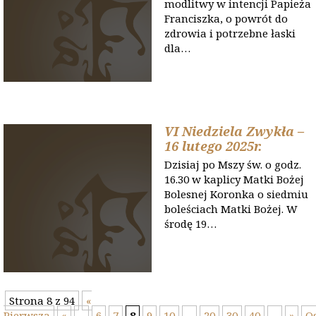
modlitwy w intencji Papieża
Franciszka, o powrót do
zdrowia i potrzebne łaski
dla…
VI Niedziela Zwykła –
16 lutego 2025r.
Dzisiaj po Mszy św. o godz.
16.30 w kaplicy Matki Bożej
Bolesnej Koronka o siedmiu
boleściach Matki Bożej. W
środę 19…
Strona 8 z 94
«
Pierwsza
«
...
6
7
8
9
10
...
20
30
40
...
»
O