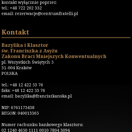
kontakt wyłącznie poprzez:
tel.: +48 722 202 332
email:
rezerwacje@centrumfratelli.pl
Kontakt
Bazylika i Klasztor
św. Franciszka z Asyżu
Zakonu Braci Mniejszych Konwentualnych
pl. Wszystkich Świętych 5
31-004 Kraków
POLSKA
tel.: +48 12 422 53 76
faks: +48 12 422 53 76
email: bazylika@franciszkanska.pl
NIP: 6761173438
REGON: 040013365
Numer rachunku bankowego klasztoru:
02 1240 4650 1111 0010 7804 3094