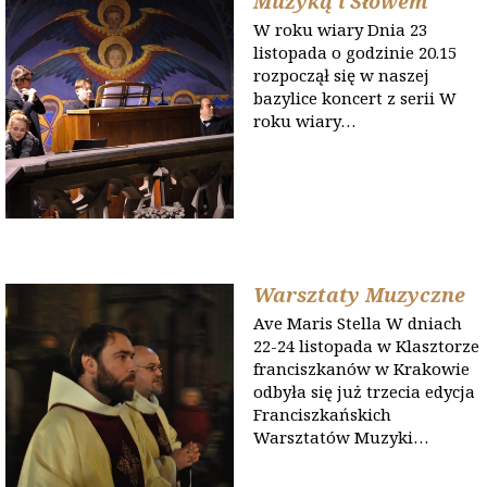
Muzyką i Słowem
W roku wiary Dnia 23
listopada o godzinie 20.15
rozpoczął się w naszej
bazylice koncert z serii W
roku wiary…
Warsztaty Muzyczne
Ave Maris Stella W dniach
22-24 listopada w Klasztorze
franciszkanów w Krakowie
odbyła się już trzecia edycja
Franciszkańskich
Warsztatów Muzyki…