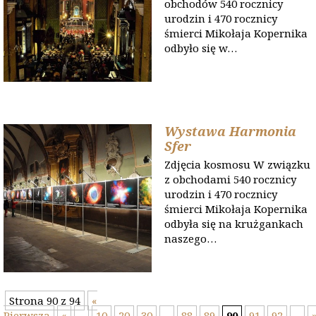
obchodów 540 rocznicy
urodzin i 470 rocznicy
śmierci Mikołaja Kopernika
odbyło się w…
Wystawa Harmonia
Sfer
Zdjęcia kosmosu W związku
z obchodami 540 rocznicy
urodzin i 470 rocznicy
śmierci Mikołaja Kopernika
odbyła się na krużgankach
naszego…
Strona 90 z 94
«
Pierwsza
«
...
10
20
30
...
88
89
90
91
92
...