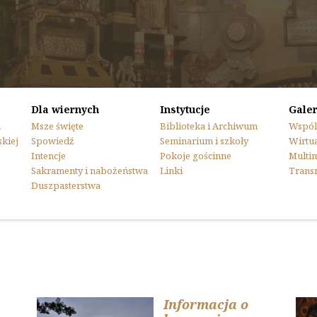
Dla wiernych
Instytucje
Galer
n
Msze święte
Biblioteka i Archiwum
Wspól
skiej
Spowiedź
Seminarium i szkoły
Wirtua
Intencje
Pokoje gościnne
Multi
Sakramenty i nabożeństwa
Linki
Trans
Duszpasterstwa
Informacja o