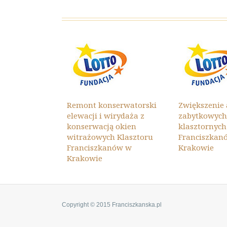
 atrakcyjności
a kulturowego
Remont konserwatorski
Zwiększenie 
zestrzeni
elewacji i wirydaża z
zabytkowyc
 i edukacyjnej
konserwacją okien
klasztornych
Franciszkanów
witrażowych Klasztoru
Franciszkan
Franciszkanów w
Krakowie
Krakowie
Copyright © 2015 Franciszkanska.pl