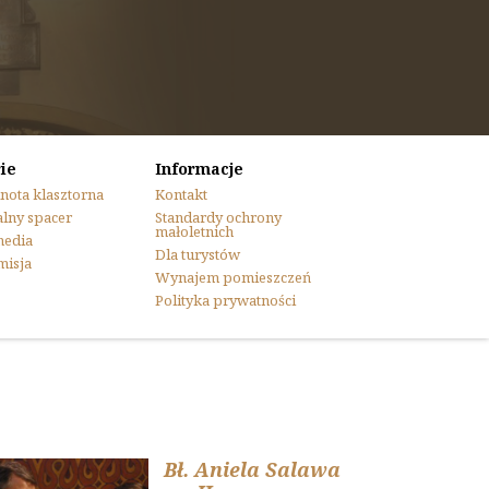
ie
Informacje
nota klasztorna
Kontakt
lny spacer
Standardy ochrony
małoletnich
media
Dla turystów
misja
Wynajem pomieszczeń
Polityka prywatności
Bł. Aniela Salawa