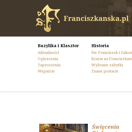
Bazylika i Klasztor
Historia
Aktualności
Św. Franciszek i Zako
Ogłoszenia
Bracia na Franciszkań
Zaproszenia
Wybrane zabytki
Wsparcie
Znane postacie
Święcenia