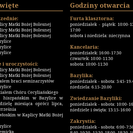
święte
Godziny otwarcia
zednie:
Furta klasztorna:
icy Matki Bożej Bolesnej
poniedziałek - piątek: 10:00-13
icy Matki Bożej Bolesnej
17:00
icy Matki Bożej Bolesnej
sobota i niedziela: nieczynna
zylice
Kancelaria:
zylice
zylice
poniedziałek: 16:00-17:30
czwartek: 10:00-11:30
 i uroczystości:
sobota: 10:00-11:30
icy Matki Bożej Bolesnej
Bazylika:
icy Matki Bożej Bolesnej
iałem braci seminarzystów
poniedziałek - sobota: 5:45-19.
ylice
niedziela: 6.15-20.00
iałem Chóru Cecyliańskiego
 hiszpańskim w Bazylice w
Zwiedzanie Bazyliki:
dzielę miesiąca oprócz lipca,
poniedziałek - sobota: 10:00-16
września
niedziele i święta: 13:15-16:00
włoskim w Kaplicy Matki Bożej
Zakrystia:
zylice
poniedziałek - sobota: 6:00-7:3
emicka
8:40-10:30, 15:30-18:00, 18:30-1