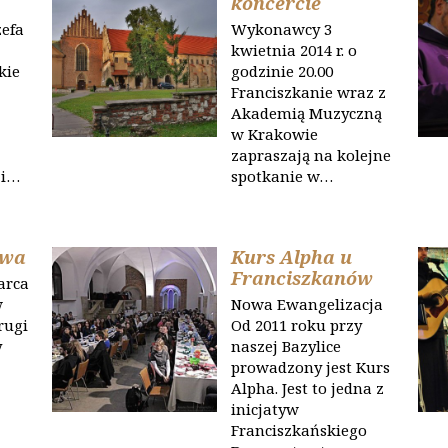
koncercie
zefa
Wykonawcy 3
kwietnia 2014 r. o
kie
godzinie 20.00
Franciszkanie wraz z
Akademią Muzyczną
w Krakowie
zapraszają na kolejne
 i…
spotkanie w…
awa
Kurs Alpha u
Franciszkanów
arca
w
Nowa Ewangelizacja
rugi
Od 2011 roku przy
y
naszej Bazylice
prowadzony jest Kurs
Alpha. Jest to jedna z
o
inicjatyw
Franciszkańskiego