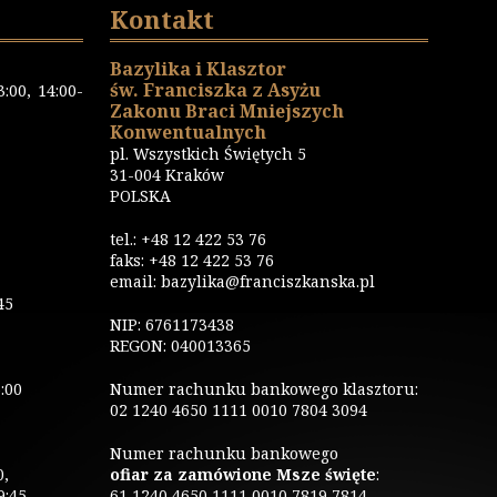
Kontakt
Bazylika i Klasztor
św. Franciszka z Asyżu
:00, 14:00-
Zakonu Braci Mniejszych
Konwentualnych
pl. Wszystkich Świętych 5
31-004 Kraków
POLSKA
tel.: +48 12 422 53 76
faks: +48 12 422 53 76
email: bazylika@franciszkanska.pl
45
NIP: 6761173438
REGON: 040013365
:00
Numer rachunku bankowego klasztoru:
02 1240 4650 1111 0010 7804 3094
Numer rachunku bankowego
0,
ofiar za zamówione Msze święte
:
9:45
61 1240 4650 1111 0010 7819 7814