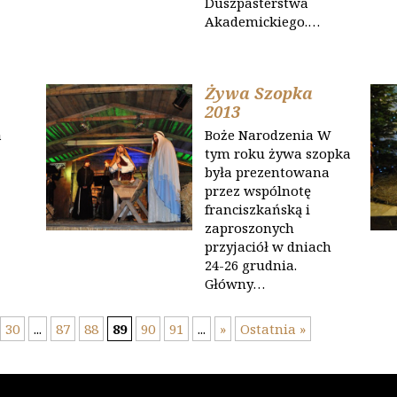
Duszpasterstwa
Akademickiego.…
Żywa Szopka
2013
a
Boże Narodzenia W
tym roku żywa szopka
była prezentowana
przez wspólnotę
franciszkańską i
zaproszonych
przyjaciół w dniach
24-26 grudnia.
Główny…
30
...
87
88
89
90
91
...
»
Ostatnia »