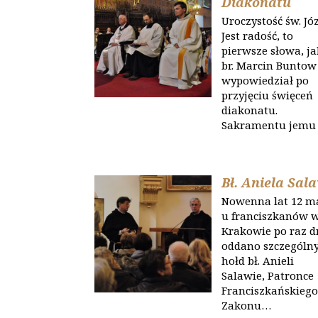
Diakonatu
Uroczystość św. Jó
Jest radość, to
pierwsze słowa, ja
br. Marcin Buntow
wypowiedział po
przyjęciu święceń
diakonatu.
Sakramentu jemu
Bł. Aniela Sal
Nowenna lat 12 m
u franciszkanów 
Krakowie po raz d
oddano szczególn
hołd bł. Anieli
Salawie, Patronce
Franciszkańskieg
Zakonu…