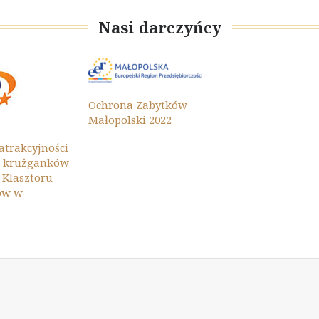
Nasi darczyńcy
Ochrona Zabytków
Małopolski 2022
atrakcyjności
h krużganków
 Klasztoru
ów w