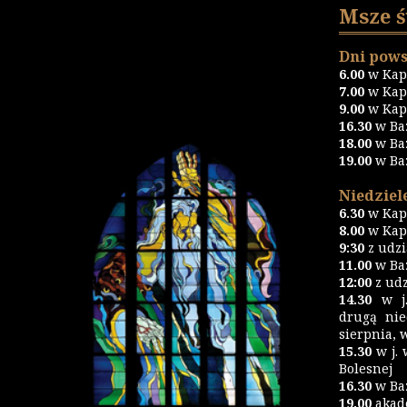
Msze 
Dni pows
6.00
w Kapl
7.00
w Kapl
9.00
w Kapl
16.30
w Ba
18.00
w Ba
19.00
w Ba
Niedziele
6.30
w Kapl
8.00
w Kapl
9:30
z udz
11.00
w Baz
12:00
z udz
14.30
w j.
drugą nie
sierpnia, 
15.30
w j. 
Bolesnej
16.30
w Ba
19.00
akad