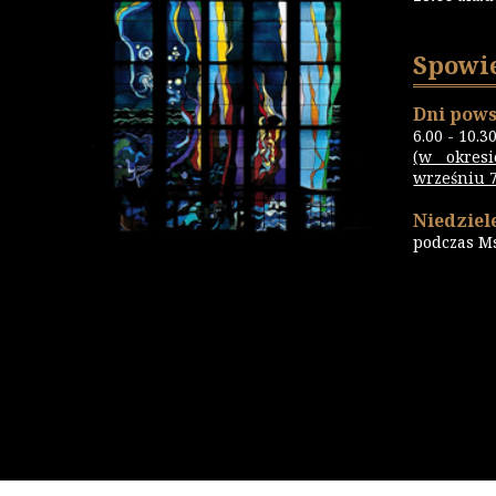
Spowi
Dni pows
6.00 - 10.3
(w okres
wrześniu 7.
Niedziele
podczas M