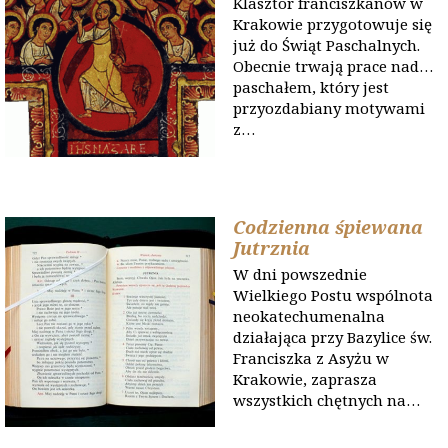
Klasztor franciszkanów w
Krakowie przygotowuje się
już do Świąt Paschalnych.
Obecnie trwają prace nad…
paschałem, który jest
przyozdabiany motywami
z…
Codzienna śpiewana
Jutrznia
W dni powszednie
Wielkiego Postu wspólnota
neokatechumenalna
działająca przy Bazylice św.
Franciszka z Asyżu w
Krakowie, zaprasza
wszystkich chętnych na…