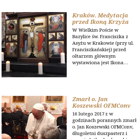
Kraków. Medytacja
przed Ikoną Krzyża
W Wielkim Poście w
Bazylice św. Franciszka z
Asyżu w Krakowie (przy ul.
Franciszkańskiej) przed
ołtarzem głównym
wystawiona jest Ikona…
Zmarł o. Jan
Koszewski OFMConv
16 lutego 2017 r. w
godzinach porannych zmarł
o. Jan Koszewski OFMConv,
długoletni duszpasterz i