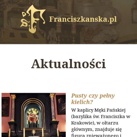
Aktualności
Pusty czy pełny
kielich?
W kaplicy Męki Pańskiej
(bazylika św. Franciszka w
Krakowie), w ołtarzu
głównym, znajduje się
figura znieważonego i