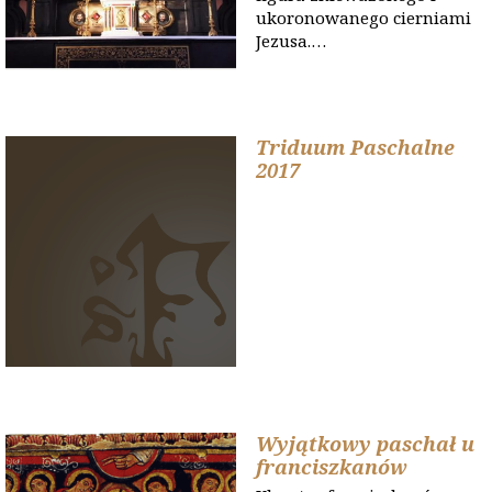
ukoronowanego cierniami
Jezusa.…
Triduum Paschalne
2017
Wyjątkowy paschał u
franciszkanów