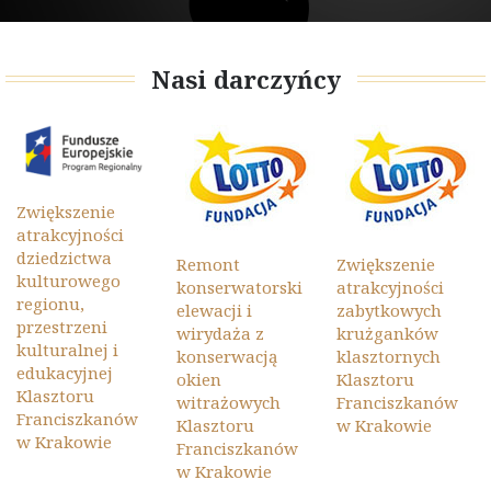
Nasi darczyńcy
Zwiększenie
atrakcyjności
dziedzictwa
Remont
Zwiększenie
kulturowego
konserwatorski
atrakcyjności
regionu,
elewacji i
zabytkowych
przestrzeni
wirydaża z
krużganków
kulturalnej i
konserwacją
klasztornych
edukacyjnej
okien
Klasztoru
Klasztoru
witrażowych
Franciszkanów
Franciszkanów
Klasztoru
w Krakowie
w Krakowie
Franciszkanów
w Krakowie